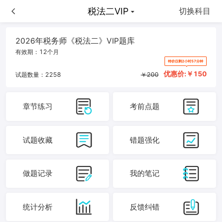
税法二VIP
税法二VIP
切换科目
2026年税务师《税法二》VIP题库
有效期：
12个月
特价仅剩2小时57分钟
优惠价:￥
150
试题数量：
2258
￥
200
章节练习
考前点题
试题收藏
错题强化
做题记录
我的笔记
统计分析
反馈纠错