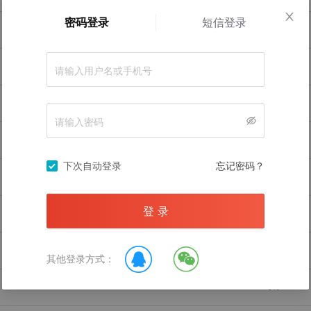
密码登录
短信登录
0
%
暂无数据
0
%
0
%
录后查看
0
%
下次自动登录
忘记密码？
0
%
登 录
0
%
0
%
其他登录方式：
0
%