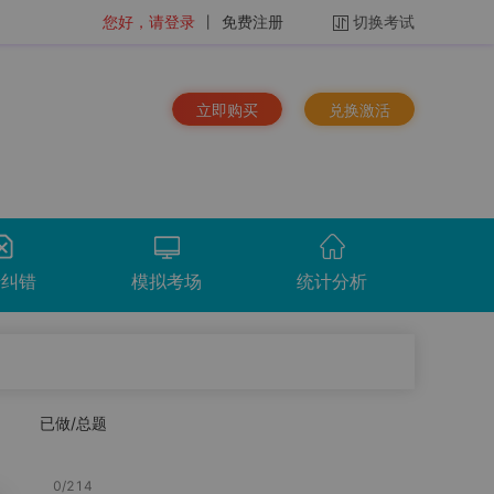
您好，请登录
丨
免费注册
切换考试
立即购买
兑换激活
馈纠错
模拟考场
统计分析
排序：
时间倒序
已做/总题
看解析
重做
下载
统计分析
总题量
1157
题
0
/
214