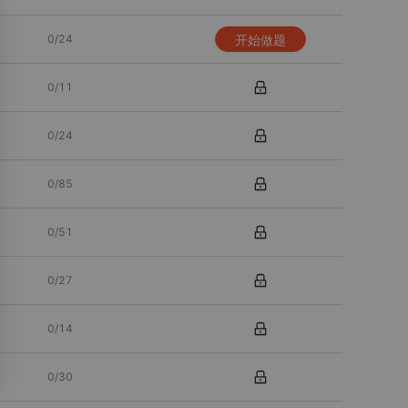
已答
0
题
0
/
24
开始做题
答对
0
题
0
/
11
答错
0
题
笔记
0
条
0
/
24
收藏
0
题
0
/
85
答题数
0
/
51
正确率
0
/
27
0
/
14
0
/
30