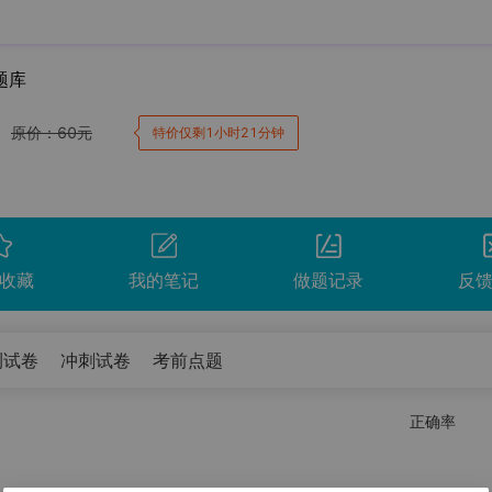
题库
原价：
60
元
特价仅剩1小时21分钟
收藏
我的笔记
做题记录
反
测试卷
冲刺试卷
考前点题
卷。
正确率
间
用时
得分
查