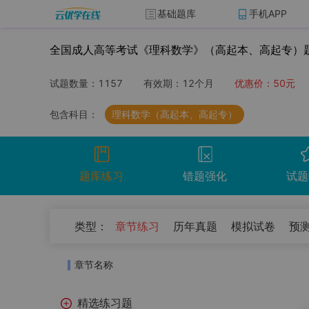
基础题库
手机APP
全国成人高等考试《理科数学》（高起本、高起专）
试题数量：
1157
有效期：
12个月
优惠价：
50
元
包含科目：
理科数学（高起本、高起专）
题库练习
错题强化
试题
（
0
）
类型：
章节练习
历年真题
模拟试卷
预
开始考试
温馨提示：点击开始考试按钮进行模拟考场组
章节名称
试卷名称
考试时
精选练习题