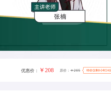
￥
208
原价：
￥
265
优惠价：
特价仅剩0小时24