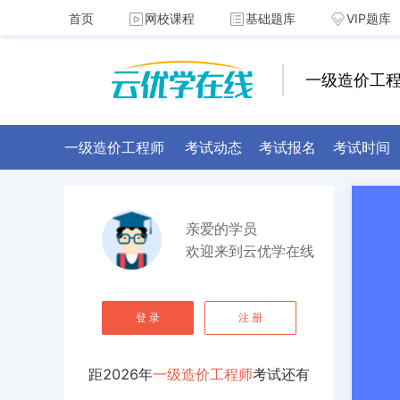
首页
网校课程
基础题库
VIP题库
一级造价工
一级造价工程师
考试动态
考试报名
考试时间
亲爱的学员
欢迎来到云优学在线
登 录
注 册
距
2026
年
一级造价工程师
考试还有