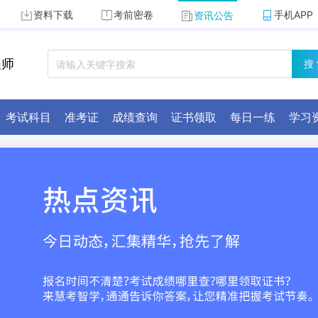
资料下载
考前密卷
手机APP
资讯公告
程师
搜
考试科目
准考证
成绩查询
证书领取
每日一练
学习