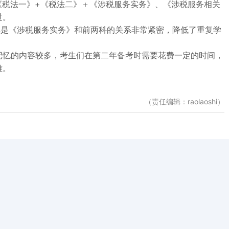
《税法一》+《税法二》＋《涉税服务实务》、《涉税服务相关
过。
其是《涉税服务实务》和前两科的关系非常紧密，降低了重复学
记忆的内容较多，考生们在第二年备考时需要花费一定的时间，
难。
（责任编辑：raolaoshi）