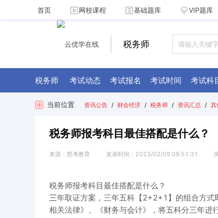
首页
网校课程
基础题库
VIP题库
税务师
税务师
考试动态
考试报名
考试时间
考试科
当前位置
资讯公告
/
财会经济
/
税务师
/
资讯汇总
/
其
税务师报考科目最佳搭配是什么？
来源：
慧考教育
发表时间：
2023/02/09 09:51:31
税务师报考科目最佳搭配是什么？
年取证方案，三年五科【2+2+1】的组合方
三
相关法律》、《财务与会计》，将五科分三年进