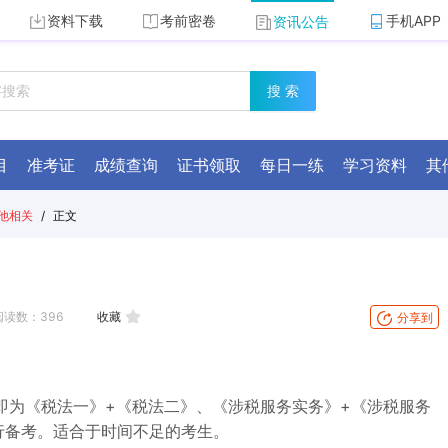
资料下载
考前密卷
手机APP
资讯公告
搜 索
目
准考证
成绩查询
证书领取
每日一练
学习资料
其
他相关
/
正文
阅读数：
396
收藏
分享到
式即为《税法一》+《税法二》、《涉税服务实务》+《涉税服务
行备考。适合于时间不足的考生。