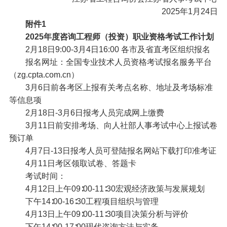
2025年1月24日
附件1
2025年度咨询工程师（投资）职业资格考试工作计划
2月18日9:00-3月4日16:00 各市及省直考区组织报名
报名网址：全国专业技术人员资格考试报名服务平台
（zg.cpta.com.cn）
3月6日前
各考区上报有关考点名称、地址及考场标准
等信息项
2月18日-3月6日
报考人员完成网上缴费
3月11日前
安排考场、向人社部人事考试中心上报试卷
预订单
4月7日-13日
报考人员可登陆报名网站下载打印准考证
4月11日
考区领取试卷、答题卡
考试时间：
4月12日
上午
09∶00-11∶30
宏观经济政策与发展规划
下午
14∶00-16∶30
工程项目组织与管理
4月13日
上午
09∶00-11∶30
项目决策分析与评价
下午
14∶00-17∶00
现代咨询方法与实务