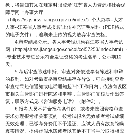
象，将告知其须在规定时限登录“江苏省人力资源和社会保
障厅网上办事大厅
（https://rs.jshrss.jiangsu.gov.cn/index/）个人办事--人才
人事--江苏省人事考试报名”上传补充证明材料（PDF格式
的电子文件），逾期未上传的视为放弃审查资格。
4.审查结果公示。省人事考试机构在江苏省人事考试
网（http://jshrss.jiangsu.gov.cn/col/col57253/index.html）-
-专业技术专栏公示符合发证资格的考生名单，公示期10
天。
5.考后审查陈述申辩。审查对象依法享有陈述和申辩
的权利。如对考后资格审查结果存在异议，可自接到查看
审查结果短信通知或电话通知起7个工作日内，依法向设区
市相关主管部门进行陈述和申辩，主管部门复核后作出答
复，联系方式见《咨询服务电话》（附件3）。
6.报考人员不符合报考条件的，或者未按照资格审查
要求办理报考相关事项的，按考试报名无效或者考试成绩
无效处理，已缴考务费用不予退还。应试人员有故意隐瞒
真实情况、提供虚假承诺或者以其他不正当手段取得相应