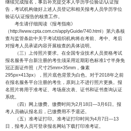
继续完成报名，事后补充提交本人学历学位验证/认证报
告，考试机构做好上述人员登记和相关报考人员学历学位
验证/认证报告的核查工作。
考生请仔细阅读《报考指南》
（http://www.cpta.com.cn/applyGuide/740.html）第六条核
查与监管条款中关于考试组织机构将在考前、考中、考后
对报考人员承诺内容开展核查的具体说明。
（三）上传照片要求。在全国专业技术人员资格考试
报名服务平台新注册的考生须采用近期彩色标准1寸半身免
冠正面证件照（尺寸25mm×35mm，像素
295px×413px），照片底色背景为白色。对于2018年之前
在报名服务平台注册的考生，原则上不进行照片更换。报
名照片将用于准考证、考场座次表、证书和证书查询认证
系统。
（四）网上缴费。缴费时间为2月18日—3月6日。报
考人员确认报名后，已缴费用不予退还。
（五）准考证打印。准考证打印时间为4月7日—13
日，报考人员可登录报名网站下载打印准考证。