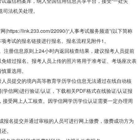
试诚信档案库，纳入全国信用信息共享平台，接受“一处失
送司法机关处理。
://link.233.com/22090/)“人事考试服务频道”(以下简称
击本项考试的报名链接进行报名。报名流程见附件1。
。注册信息原则上24小时内返回核查结果，建议报考人员提前
以免错过报名。报考人员上传的照片将用于准考证、考场座次表
请慎重选用。
考人员提交的境内高等教育学历学位信息无法通过在线自动核
学信网)进行验证/认证，下载相关PDF格式在线验证/认证报
，接受网上人工核查。因学信网学历学位认证需要一定办理周
成报名提交并通过审核的人员可进行网上缴费，缴费成功方为
退还。