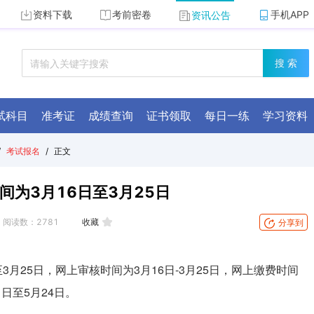
资料下载
考前密卷
手机APP
资讯公告
搜 索
试科目
准考证
成绩查询
证书领取
每日一练
学习资料
/
考试报名
/
正文
间为3月16日至3月25日
阅读数：
2781
收藏
分享到
3月25日，
网上审核时间为3月16日-3月25日，网上缴费时间
 日至5月24日。