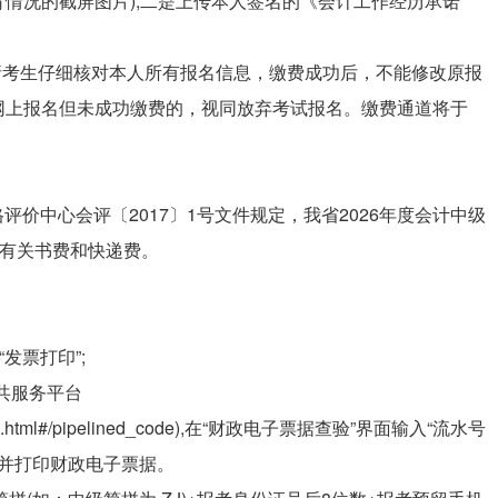
情况的截屏图片);二是上传本人签名的《会计工作经历承诺
请考生仔细核对本人所有报名信息，缴费成功后，不能修改原报
网上报名但未成功缴费的，视同放弃考试报名。缴费通道将于
格评价中心会评〔2017〕1号文件规定，我省2026年度会计中级
含有关书费和快递费。
。
发票打印”;
共服务平台
/html/index.html#/pipelined_code),在“财政电子票据查验”界面输入“流水号
载并打印财政电子票据。