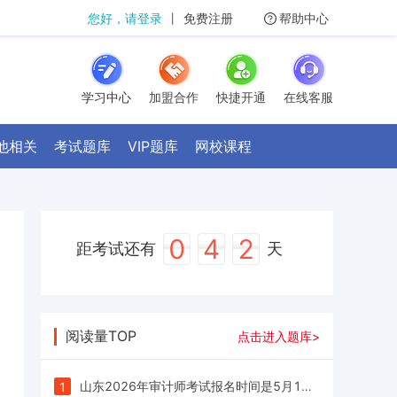
您好，请登录
丨
免费注册
帮助中心
学习中心
加盟合作
快捷开通
在线客服
他相关
考试题库
VIP题库
网校课程
0
4
2
距考试还有
天
阅读量TOP
点击进入题库>
山东2026年审计师考试报名时间是5月15日9∶00—5月27日16∶00
1