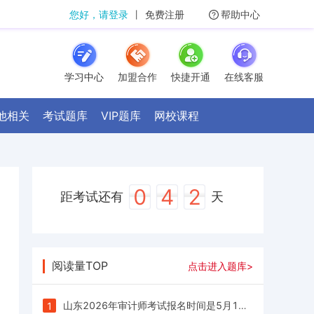
您好，请登录
丨
免费注册
帮助中心
学习中心
加盟合作
快捷开通
在线客服
他相关
考试题库
VIP题库
网校课程
0
4
2
距考试还有
天
阅读量TOP
点击进入题库>
山东2026年审计师考试报名时间是5月15日9∶00—5月27日16∶00
1