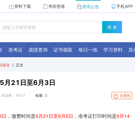
资料下载
考前密卷
手机APP
资讯公告
搜 索
目
准考证
成绩查询
证书领取
每日一练
学习资料
其
试报名
/
正文
5月21日至6月3日
阅读数：
4547
收藏
分享到
3日
，缴费时间是
5月21日至6月5日
，准考证打印时间是
9月14