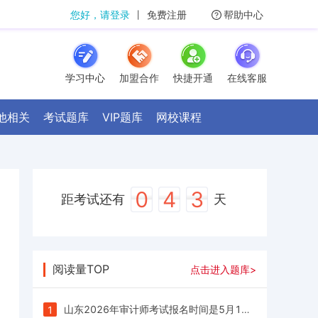
您好，请登录
丨
免费注册
帮助中心
学习中心
加盟合作
快捷开通
在线客服
他相关
考试题库
VIP题库
网校课程
0
4
3
距考试还有
天
阅读量TOP
点击进入题库>
山东2026年审计师考试报名时间是5月15日9∶00—5月27日16∶00
1