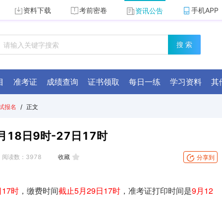
资料下载
考前密卷
手机APP
资讯公告
搜 索
目
准考证
成绩查询
证书领取
每日一练
学习资料
其
试报名
/
正文
18日9时-27日17时
阅读数：
3978
收藏
分享到
日17时
，缴费时间
截止5月29日17时
，准考证打印时间是
9月12